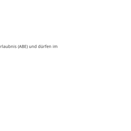
erlaubnis (ABE) und dürfen im
n?
rsicherungsplakette, die Sie