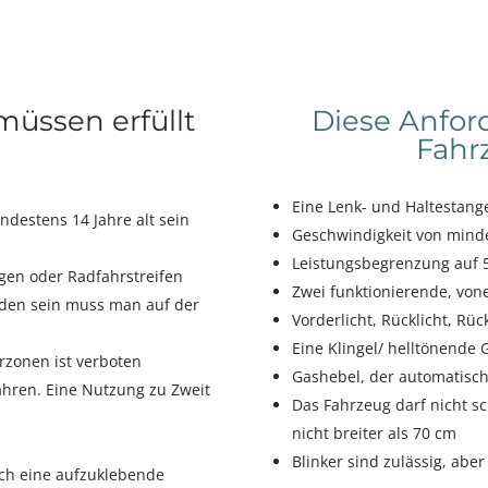
üssen erfüllt
Diese Anfo
Fahr
Eine Lenk- und Haltestan
ndestens 14 Jahre alt sein
Geschwindigkeit von mind
Leistungsbegrenzung auf 
egen oder Radfahrstreifen
Zwei funktionierende, vo
nden sein muss man auf der
Vorderlicht, Rücklicht, Rüc
Eine Klingel/ helltönende 
zonen ist verboten
Gashebel, der automatisch
ahren. Eine Nutzung zu Zweit
Das Fahrzeug darf nicht sc
nicht breiter als 70 cm
Blinker sind zulässig, abe
ich eine aufzuklebende