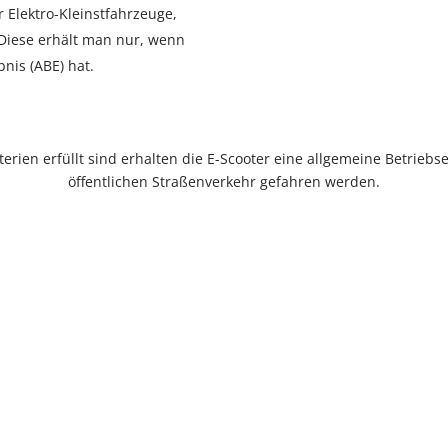
r Elektro-Kleinstfahrzeuge,
Diese erhält man nur, wenn
nis (ABE) hat.
terien erfüllt sind erhalten die E-Scooter eine allgemeine Betriebs
öffentlichen Straßenverkehr gefahren werden.
ie kann ich meinen E-Scooter versicher
erung ist Pflicht. Der Nachweis erfolgt über eine selbstklebende Ve