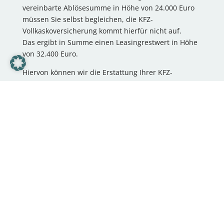
vereinbarte Ablösesumme in Höhe von 24.000 Euro
müssen Sie selbst begleichen, die KFZ-
Vollkaskoversicherung kommt hierfür nicht auf.
Das ergibt in Summe einen Leasingrestwert in Höhe
von 32.400 Euro.
Hiervon können wir die Erstattung Ihrer KFZ-
Vollkaskoversicherung in Höhe von 27.000 Euro
abziehen. Es bleibt ein Differenzbetrag in Höhe von
5.400 Euro. Diesen Restbetrag müssen Sie selbst
bezahlen.
An dieser Stelle kommt die GAP-Versicherung ins
Spiel: Sie erstattet die Differenz zwischen dem
Wiederbeschaffungswert (27.000 Euro) und dem
Leasingrestwert (32.400 Euro).